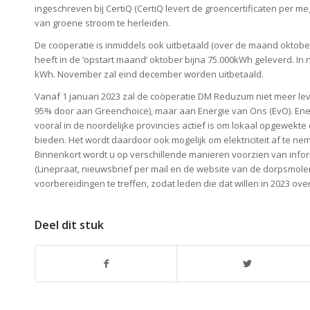
ingeschreven bij CertiQ (CertiQ levert de groencertificaten per m
van groene stroom te herleiden.
De coöperatie is inmiddels ook uitbetaald (over de maand oktobe
heeft in de ‘opstart maand’ oktober bijna 75.000kWh geleverd. In 
kWh. November zal eind december worden uitbetaald.
Vanaf 1 januari 2023 zal de coöperatie DM Reduzum niet meer le
95% door aan Greenchoice), maar aan Energie van Ons (EvO). Ene
vooral in de noordelijke provincies actief is om lokaal opgewekte e
bieden. Het wordt daardoor ook mogelijk om elektriciteit af te n
Binnenkort wordt u op verschillende manieren voorzien van info
(Linepraat, nieuwsbrief per mail en de website van de dorpsmolen
voorbereidingen te treffen, zodat leden die dat willen in 2023 ov
Deel dit stuk